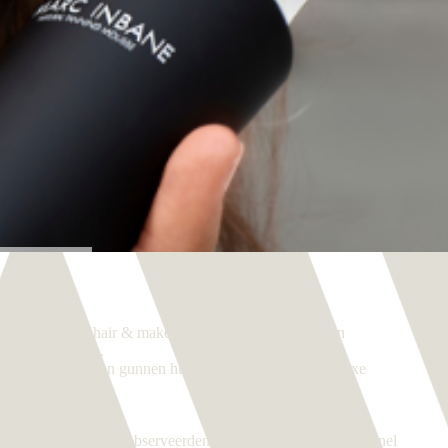
 modehuizen, hair & make-up artists, dermatologen en
 veertig landen.
eeds meer mensen gunnen hun huid het allerbeste: de luxe
d te veraangenamen, observeerden ze de voorbijgangers. Al snel