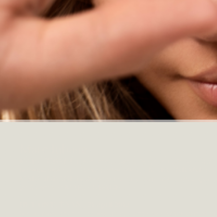
Marc Inbane
MARC INBANE is een toonaangevende speler in de wereld van tan
beroemdheden zijn fan van het eerste uur. MARC INBANE is inmi
MARC INBANE biedt een veilig, verantwoord en natuurlijk alter
producten van MARC INBANE.
HET ONTSTAAN | 21 april 2012
Na het missen van hun vliegtuig op luchthaven Amsterdam Sch