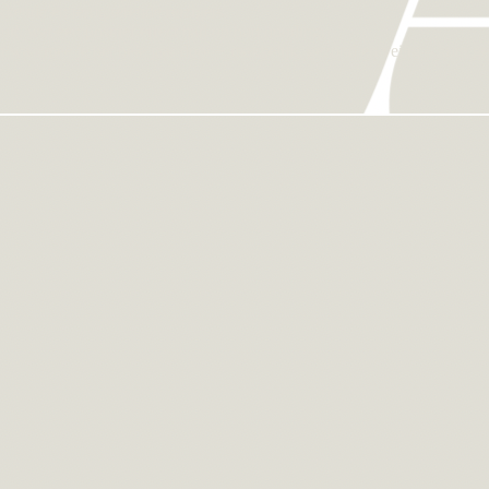
ekkende en terugkerende reizigers.
uit, wat een positief effect had op hun houding.
 waarmee je het hele jaar door − makkelijk, gezond en veilig – kunt ge