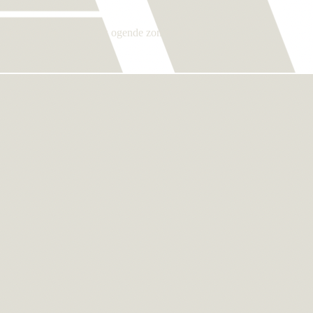
nieten van een natuurlijk ogende zomerse teint!