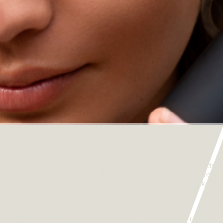
ningcosmetica en geliefd bij een groot publiek. Diverse invloedrijke
ddels bekroond met verschillende awards én verkrijgbaar in meer dan
natief voor de schadelijke UV-straling van de zon en zonnebanken. St
iphol wachtten
IN
go,
BA
rt en
NE
le op hun volgende vlucht. Om de tij