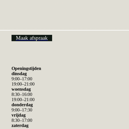
viel hen het verschil op in uitstraling en houding tussen de vertr
De terugkerende reizigers zagen er stralend, gebruind en gezond 
Zo ontstond het idee voor de Natural Tanning Spray. Een product
Maak afspraak
Openingstijden
dinsdag
9
:
00
–
17
:
00
19
:
00
–
21
:
00
woensdag
8
:
30
–
16
:
00
19
:
00
–
21
:
00
donderdag
9
:
00
–
17
:
30
vrijdag
8
:
30
–
17
:
00
zaterdag