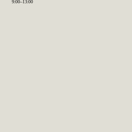
9
:
00
–
13
:
00