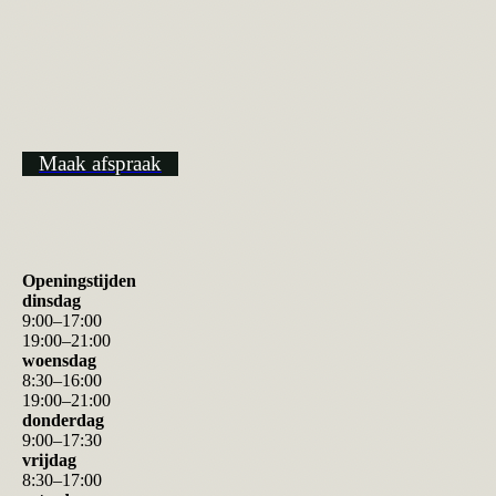
Tot snel!
Groetjes Anke
Maak afspraak
Openingstijden
dinsdag
9
:
00
–
17
:
00
19
:
00
–
21
:
00
woensdag
8
:
30
–
16
:
00
19
:
00
–
21
:
00
donderdag
9
:
00
–
17
:
30
vrijdag
8
:
30
–
17
:
00