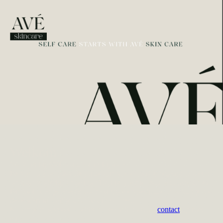
Welkom
Welkom bij AVÉ skincare in Eijsden.
Ben je op zoek
naar
de juiste skincare en wil je tegelijk ook een
ontspannende behandeling? Dan ben je hier aan het juiste adres!
Bij AVÉ kun je terecht voor skincare en pedicure, o
ok kun je via
deze website zelf je afspraak inplannen.
Mocht je nog vragen hebben, neem dan gerust
contact
op met
mij.