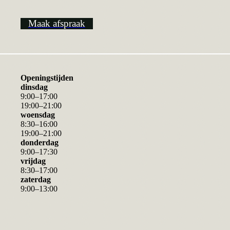
Maak afspraak
Openingstijden
dinsdag
9
:
00
–
17
:
00
19
:
00
–
21
:
00
woensdag
8
:
30
–
16
:
00
19
:
00
–
21
:
00
donderdag
9
:
00
–
17
:
30
vrijdag
8
:
30
–
17
:
00
zaterdag
9
:
00
–
13
:
00