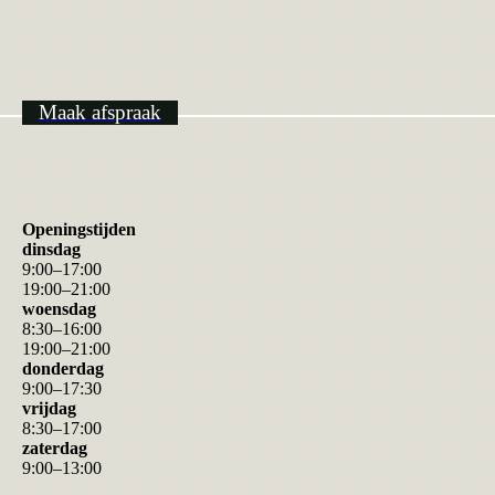
Maak afspraak
Openingstijden
dinsdag
9
:
00
–
17
:
00
19
:
00
–
21
:
00
woensdag
8
:
30
–
16
:
00
19
:
00
–
21
:
00
donderdag
9
:
00
–
17
:
30
vrijdag
8
:
30
–
17
:
00
zaterdag
9
:
00
–
13
:
00