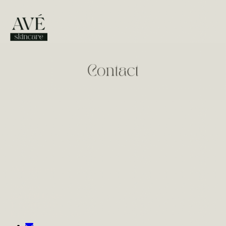
AVÉ skincare
Steenuil 1
6245 RH Eijsden
T: 0630065037
E info@aveskincare.nl